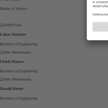
Master of Science
Lukas Maucher
Bachelor of Engineering
Ulrich Maurer
Bachelor of Engineering
Harald Rieder
Bachelor of Engineering