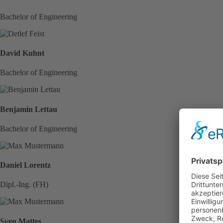
Bachelor of Engineering
David Kuhnt
Bachelor of Engineering
Benjamin Lettau
Bachelor of Engineering
Daniel Lorentz
Dipl.-Ing. (FH)
Sven Mattes