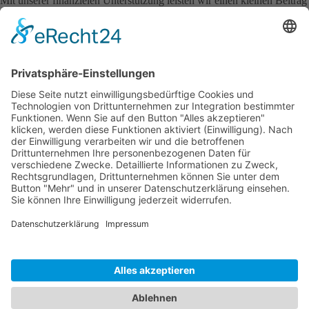
Mit unserer finanzielen Unterstützung leisten wir einen kleinen Beitrag
dazu, die Ziele des Vereins erfolgreich zu verwirklichen.
Auf Facebook teilen
Auf Twitter teilen
Auf LinkedIn teilen
Zurück
Planungsgesellschaft Vogt und Feist GmbH
Zwergerstraße 15
88214 Ravensburg
0751 - 36660 30
0751 - 36660 59
E-mail schreiben
Impressum
Datenschutz
Suche