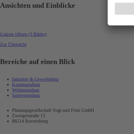
Ansichten und Einblicke
Galerie öffnen (3 Bilder)
Zur Übersicht
Bereiche auf einen Blick
Industrie & Gewerbebau
Kommunalbau
Wohnungsbau
Sanierungsbau
Planungsgesellschaft Vogt und Feist GmbH
Zwergerstraße 15
88214 Ravensburg