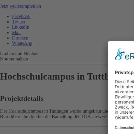
Jetzt weiterempfehlen
Facebook
Twitter
LinkedIn
Mail
Drucken
WhatsApp
Umbau und Neubau
Kommunalbau
Hochschulcampus in Tuttlingen
Projektdetails
Der Hochschulcampus in Tuttlingen wurde umgebaut und erweitert. Hi
Büro übernahm hierbei die Bauleitung der TGA-Gewerke.